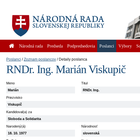
Národná rada
Predseda
Podpredsedovia
Poslanci
Výbory
S
Poslanci
Zoznam poslancov
Detaily poslanca
RNDr. Ing. Marián Viskupič
Meno
Titul
Marián
RNDr. Ing.
Priezvisko
Viskupič
Kandidoval(a) za
Sloboda a Solidarita
Narodený(á)
Národnosť
18. 10. 1977
slovenská