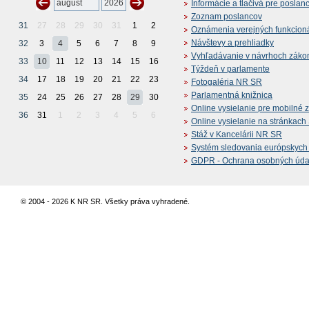
Informácie a tlačivá pre poslan
Zoznam poslancov
31
27
28
29
30
31
1
2
Oznámenia verejných funkcion
Návštevy a prehliadky
32
3
4
5
6
7
8
9
Vyhľadávanie v návrhoch záko
33
10
11
12
13
14
15
16
Týždeň v parlamente
34
17
18
19
20
21
22
23
Fotogaléria NR SR
Parlamentná knižnica
35
24
25
26
27
28
29
30
Online vysielanie pre mobilné 
36
31
1
2
3
4
5
6
Online vysielanie na stránkac
Stáž v Kancelárii NR SR
Systém sledovania európskych z
GDPR - Ochrana osobných údajo
© 2004 - 2026 K NR SR. Všetky práva vyhradené.