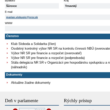
Bydlisko
Kraj
Šúrovce
Trnavský
E-mail
marian.viskupic@nrsr.sk
WWW
Členstvo
Klub Sloboda a Solidarita (člen)
Osobitný kontrolný výbor NR SR na kontrolu činnosti NBÚ (overovate
Výbor NR SR pre financie a rozpočet (overovateľ)
Výbor NR SR pre financie a rozpočet (podpredseda)
Stála delegácia NR SR v Organizácii pre hospodársku spoluprácu a r
(náhradník)
Dokumenty
Aktuálne žiadne dokumenty
Deň v parlamente
Rýchly prístup