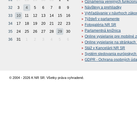
Oznámenia verejných funkcion
Návštevy a prehliadky
32
3
4
5
6
7
8
9
Vyhľadávanie v návrhoch záko
33
10
11
12
13
14
15
16
Týždeň v parlamente
34
17
18
19
20
21
22
23
Fotogaléria NR SR
Parlamentná knižnica
35
24
25
26
27
28
29
30
Online vysielanie pre mobilné 
36
31
1
2
3
4
5
6
Online vysielanie na stránkac
Stáž v Kancelárii NR SR
Systém sledovania európskych z
GDPR - Ochrana osobných údajo
© 2004 - 2026 K NR SR. Všetky práva vyhradené.