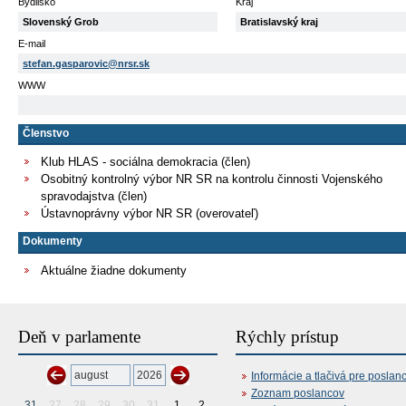
Bydlisko
Kraj
Slovenský Grob
Bratislavský kraj
E-mail
stefan.gasparovic@nrsr.sk
WWW
Členstvo
Klub HLAS - sociálna demokracia (člen)
Osobitný kontrolný výbor NR SR na kontrolu činnosti Vojenského
spravodajstva (člen)
Ústavnoprávny výbor NR SR (overovateľ)
Dokumenty
Aktuálne žiadne dokumenty
Deň v parlamente
Rýchly prístup
Informácie a tlačivá pre poslan
Zoznam poslancov
31
27
28
29
30
31
1
2