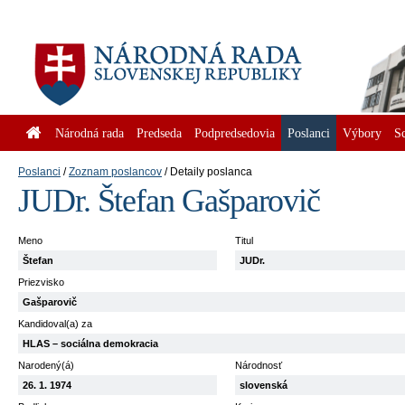
Národná rada
Predseda
Podpredsedovia
Poslanci
Výbory
S
Poslanci
Zoznam poslancov
Detaily poslanca
JUDr. Štefan Gašparovič
Meno
Titul
Štefan
JUDr.
Priezvisko
Gašparovič
Kandidoval(a) za
HLAS – sociálna demokracia
Narodený(á)
Národnosť
26. 1. 1974
slovenská