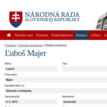
Národná rada
Predseda
Podpredsedovia
Poslanci
Výbory
S
Poslanci
Zoznam poslancov
Detaily poslanca
Ľuboš Majer
Meno
Titul
Ľuboš
Priezvisko
Majer
Kandidoval(a) za
Sloboda a Solidarita
Narodený(á)
Národnosť
5. 5. 1973
slovenská