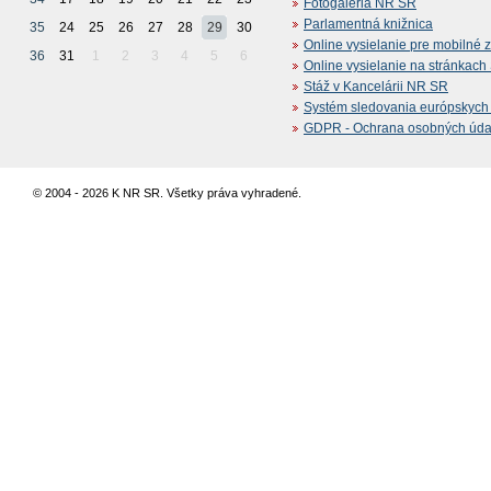
Fotogaléria NR SR
Parlamentná knižnica
35
24
25
26
27
28
29
30
Online vysielanie pre mobilné 
36
31
1
2
3
4
5
6
Online vysielanie na stránkac
Stáž v Kancelárii NR SR
Systém sledovania európskych z
GDPR - Ochrana osobných údajo
© 2004 - 2026 K NR SR. Všetky práva vyhradené.