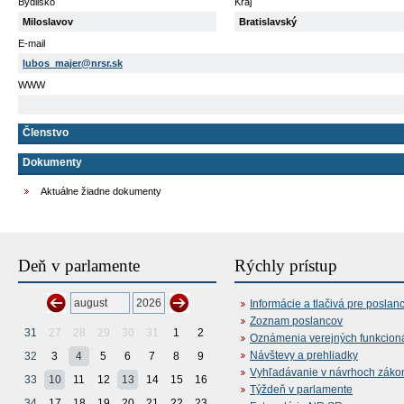
Bydlisko
Kraj
Miloslavov
Bratislavský
E-mail
lubos_majer@nrsr.sk
WWW
Členstvo
Dokumenty
Aktuálne žiadne dokumenty
Deň v parlamente
Rýchly prístup
Informácie a tlačivá pre poslan
Zoznam poslancov
31
27
28
29
30
31
1
2
Oznámenia verejných funkcion
Návštevy a prehliadky
32
3
4
5
6
7
8
9
Vyhľadávanie v návrhoch záko
33
10
11
12
13
14
15
16
Týždeň v parlamente
34
17
18
19
20
21
22
23