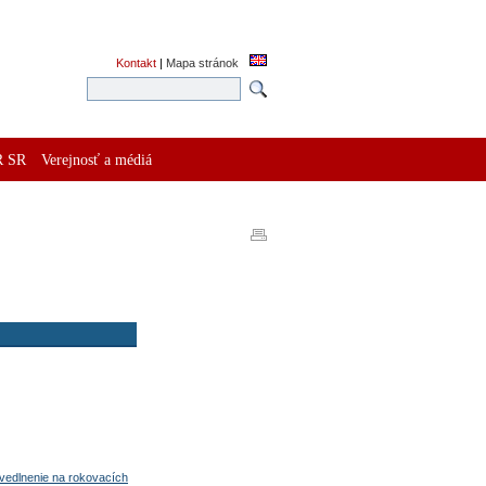
Kontakt
|
Mapa stránok
R SR
Verejnosť a médiá
avedlnenie na rokovacích