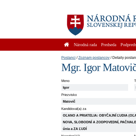
Národná rada
Predseda
Podpreds
Poslanci
Zoznam poslancov
Detaily posla
Mgr. Igor Matovi
Meno
T
Igor
Priezvisko
Matovič
Kandidoval(a) za
OĽANO A PRIATELIA: OBYČAJNÍ ĽUDIA (OĽA
NOVA, SLOBODNÍ A ZODPOVEDNÍ, PAČIVALE
únia a ZA ĽUDÍ