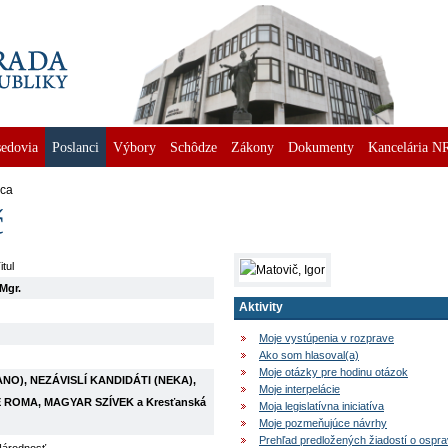
edovia
Poslanci
Výbory
Schôdze
Zákony
Dokumenty
Kancelária N
nca
č
itul
Mgr.
Aktivity
Moje vystúpenia v rozprave
Ako som hlasoval(a)
Moje otázky pre hodinu otázok
NO), NEZÁVISLÍ KANDIDÁTI (NEKA),
Moje interpelácie
 ROMA, MAGYAR SZÍVEK a Kresťanská
Moja legislatívna iniciatíva
Moje pozmeňujúce návrhy
Prehľad predložených žiadostí o ospr