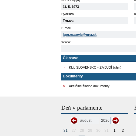
Narodený(á)
N
11. 5. 1973
Bydlisko
K
Trnava
E-mail
igor.matovic@nrsr.sk
WWW
Členstvo
Klub SLOVENSKO - ZA ĽUDÍ (člen)
Dokumenty
Aktuálne žiadne dokumenty
Deň v parlamente
31
27
28
29
30
31
1
2