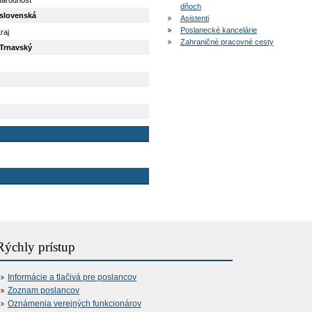
árodnosť
dňoch
slovenská
Asistenti
Poslanecké kancelárie
raj
Zahraničné pracovné cesty
Trnavský
Rýchly prístup
Informácie a tlačivá pre poslancov
Zoznam poslancov
Oznámenia verejných funkcionárov