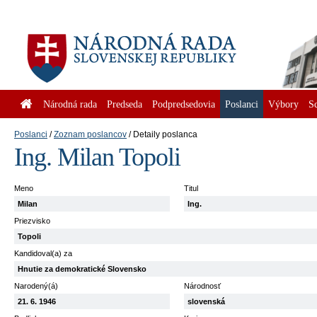
Národná rada
Predseda
Podpredsedovia
Poslanci
Výbory
S
Poslanci
Zoznam poslancov
Detaily poslanca
Ing. Milan Topoli
Meno
Titul
Milan
Ing.
Priezvisko
Topoli
Kandidoval(a) za
Hnutie za demokratické Slovensko
Narodený(á)
Národnosť
21. 6. 1946
slovenská