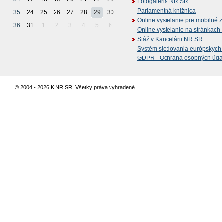
Fotogaléria NR SR
Parlamentná knižnica
35
24
25
26
27
28
29
30
Online vysielanie pre mobilné 
36
31
1
2
3
4
5
6
Online vysielanie na stránkac
Stáž v Kancelárii NR SR
Systém sledovania európskych z
GDPR - Ochrana osobných údajo
© 2004 - 2026 K NR SR. Všetky práva vyhradené.