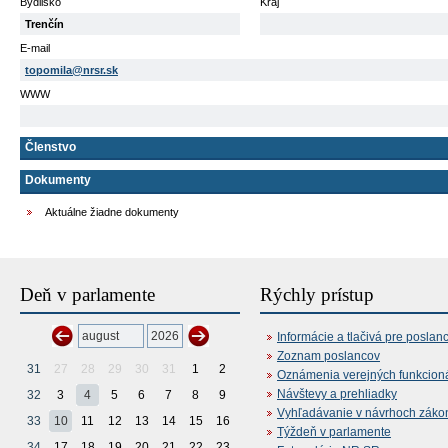
Bydlisko
Kraj
Trenčín
E-mail
topomila@nrsr.sk
WWW
Členstvo
Dokumenty
Aktuálne žiadne dokumenty
Deň v parlamente
Rýchly prístup
Informácie a tlačivá pre poslan
Zoznam poslancov
31
27
28
29
30
31
1
2
Oznámenia verejných funkcion
Návštevy a prehliadky
32
3
4
5
6
7
8
9
Vyhľadávanie v návrhoch záko
33
10
11
12
13
14
15
16
Týždeň v parlamente
34
17
18
19
20
21
22
23