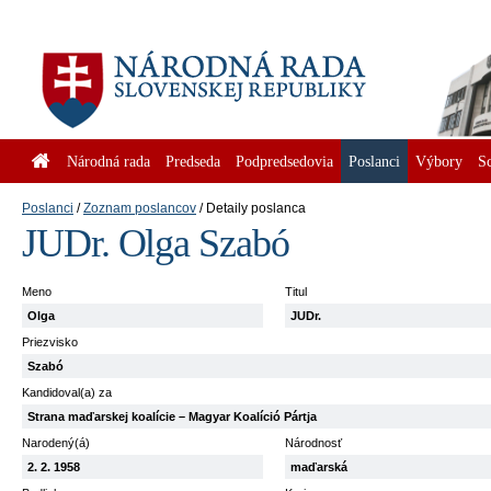
Národná rada
Predseda
Podpredsedovia
Poslanci
Výbory
S
Poslanci
Zoznam poslancov
Detaily poslanca
JUDr. Olga Szabó
Meno
Titul
Olga
JUDr.
Priezvisko
Szabó
Kandidoval(a) za
Strana maďarskej koalície – Magyar Koalíció Pártja
Narodený(á)
Národnosť
2. 2. 1958
maďarská