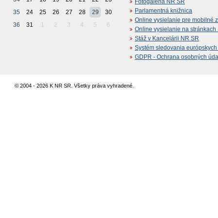
Fotogaléria NR SR
Parlamentná knižnica
35
24
25
26
27
28
29
30
Online vysielanie pre mobilné 
36
31
1
2
3
4
5
6
Online vysielanie na stránkac
Stáž v Kancelárii NR SR
Systém sledovania európskych z
GDPR - Ochrana osobných údajo
© 2004 - 2026 K NR SR. Všetky práva vyhradené.