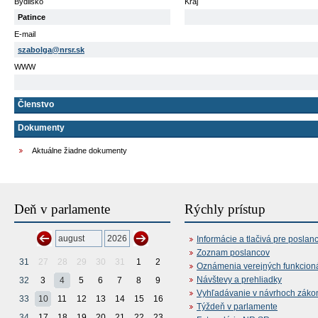
Bydlisko
Kraj
Patince
E-mail
szabolga@nrsr.sk
WWW
Členstvo
Dokumenty
Aktuálne žiadne dokumenty
Deň v parlamente
Rýchly prístup
Informácie a tlačivá pre poslan
Zoznam poslancov
31
27
28
29
30
31
1
2
Oznámenia verejných funkcion
Návštevy a prehliadky
32
3
4
5
6
7
8
9
Vyhľadávanie v návrhoch záko
33
10
11
12
13
14
15
16
Týždeň v parlamente
34
17
18
19
20
21
22
23