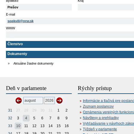
Bydlisko
Kraj
Prešov
E-mail
sopkvili@nrsr.sk
WWW
Členstvo
Dokumenty
Aktuálne žiadne dokumenty
Deň v parlamente
Rýchly prístup
Informácie a tlačivá pre poslan
Zoznam poslancov
31
27
28
29
30
31
1
2
Oznámenia verejných funkcion
Návštevy a prehliadky
32
3
4
5
6
7
8
9
Vyhľadávanie v návrhoch záko
33
10
11
12
13
14
15
16
Týždeň v parlamente
34
17
18
19
20
21
22
23