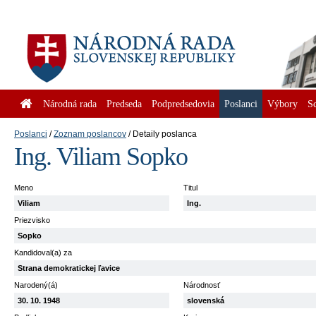
Národná rada
Predseda
Podpredsedovia
Poslanci
Výbory
S
Poslanci
Zoznam poslancov
Detaily poslanca
Ing. Viliam Sopko
Meno
Titul
Viliam
Ing.
Priezvisko
Sopko
Kandidoval(a) za
Strana demokratickej ľavice
Narodený(á)
Národnosť
30. 10. 1948
slovenská