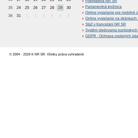
Fotogaléria NR SR
Parlamentná knižnica
35
24
25
26
27
28
29
30
Online vysielanie pre mobilné 
36
31
1
2
3
4
5
6
Online vysielanie na stránkac
Stáž v Kancelárii NR SR
Systém sledovania európskych z
GDPR - Ochrana osobných údajo
© 2004 - 2026 K NR SR. Všetky práva vyhradené.