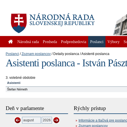
Národná rada
Predseda
Podpredsedovia
Poslanci
Výbory
S
Poslanci
Zoznam poslancov
Detaily poslanca
Asistenti poslanca
Asistenti poslanca - István Pász
3. volebné obdobie
Asistenti
Štefan Németh
Deň v parlamente
Rýchly prístup
Informácie a tlačivá pre poslan
Zoznam poslancov