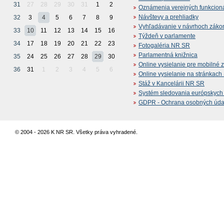
31
27
28
29
30
31
1
2
Oznámenia verejných funkcion
Návštevy a prehliadky
32
3
4
5
6
7
8
9
Vyhľadávanie v návrhoch záko
33
10
11
12
13
14
15
16
Týždeň v parlamente
34
17
18
19
20
21
22
23
Fotogaléria NR SR
Parlamentná knižnica
35
24
25
26
27
28
29
30
Online vysielanie pre mobilné 
36
31
1
2
3
4
5
6
Online vysielanie na stránkac
Stáž v Kancelárii NR SR
Systém sledovania európskych z
GDPR - Ochrana osobných údajo
© 2004 - 2026 K NR SR. Všetky práva vyhradené.