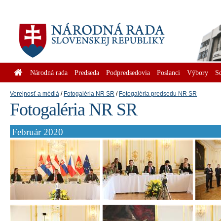
Národná rada
Predseda
Podpredsedovia
Poslanci
Výbory
S
Verejnosť a médiá
Fotogaléria NR SR
Fotogaléria predsedu NR SR
Fotogaléria NR SR
Február 2020