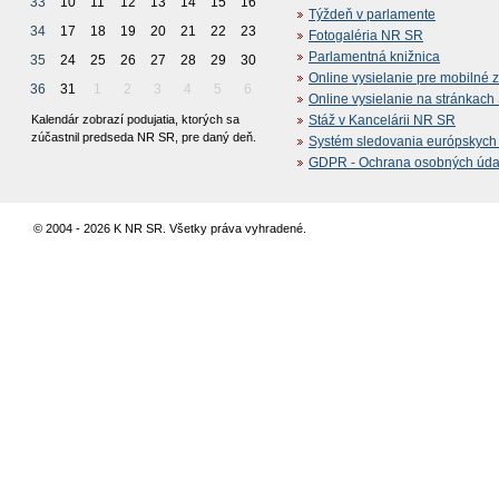
33
10
11
12
13
14
15
16
Týždeň v parlamente
34
17
18
19
20
21
22
23
Fotogaléria NR SR
Parlamentná knižnica
35
24
25
26
27
28
29
30
Online vysielanie pre mobilné 
36
31
1
2
3
4
5
6
Online vysielanie na stránkac
Kalendár zobrazí podujatia, ktorých sa
Stáž v Kancelárii NR SR
zúčastnil predseda NR SR, pre daný deň.
Systém sledovania európskych z
GDPR - Ochrana osobných údajo
© 2004 - 2026 K NR SR. Všetky práva vyhradené.