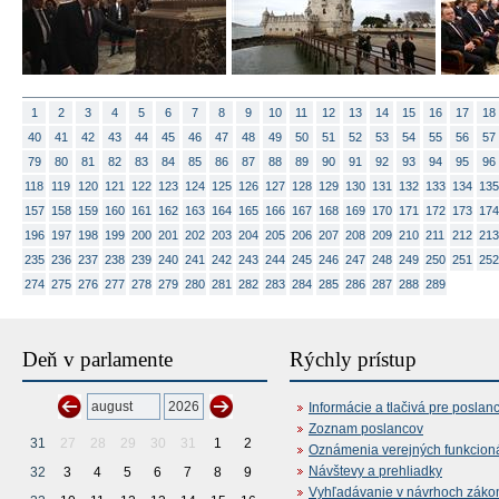
1
2
3
4
5
6
7
8
9
10
11
12
13
14
15
16
17
18
40
41
42
43
44
45
46
47
48
49
50
51
52
53
54
55
56
57
79
80
81
82
83
84
85
86
87
88
89
90
91
92
93
94
95
96
118
119
120
121
122
123
124
125
126
127
128
129
130
131
132
133
134
135
157
158
159
160
161
162
163
164
165
166
167
168
169
170
171
172
173
174
196
197
198
199
200
201
202
203
204
205
206
207
208
209
210
211
212
213
235
236
237
238
239
240
241
242
243
244
245
246
247
248
249
250
251
252
274
275
276
277
278
279
280
281
282
283
284
285
286
287
288
289
Deň v parlamente
Rýchly prístup
Informácie a tlačivá pre poslan
Zoznam poslancov
31
27
28
29
30
31
1
2
Oznámenia verejných funkcion
Návštevy a prehliadky
32
3
4
5
6
7
8
9
Vyhľadávanie v návrhoch záko