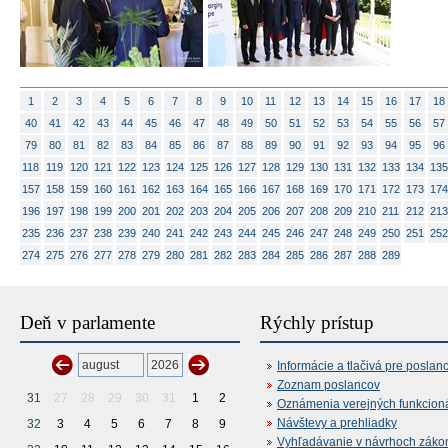
1
2
3
4
5
6
7
8
9
10
11
12
13
14
15
16
17
18
40
41
42
43
44
45
46
47
48
49
50
51
52
53
54
55
56
57
79
80
81
82
83
84
85
86
87
88
89
90
91
92
93
94
95
96
118
119
120
121
122
123
124
125
126
127
128
129
130
131
132
133
134
135
157
158
159
160
161
162
163
164
165
166
167
168
169
170
171
172
173
174
196
197
198
199
200
201
202
203
204
205
206
207
208
209
210
211
212
213
235
236
237
238
239
240
241
242
243
244
245
246
247
248
249
250
251
252
274
275
276
277
278
279
280
281
282
283
284
285
286
287
288
289
Deň v parlamente
Rýchly prístup
Informácie a tlačivá pre poslan
Zoznam poslancov
31
27
28
29
30
31
1
2
Oznámenia verejných funkcion
Návštevy a prehliadky
32
3
4
5
6
7
8
9
Vyhľadávanie v návrhoch záko