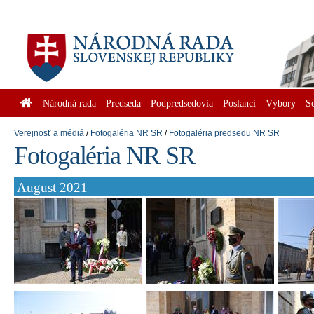
Národná rada
Predseda
Podpredsedovia
Poslanci
Výbory
S
Verejnosť a médiá
Fotogaléria NR SR
Fotogaléria predsedu NR SR
Fotogaléria NR SR
August 2021