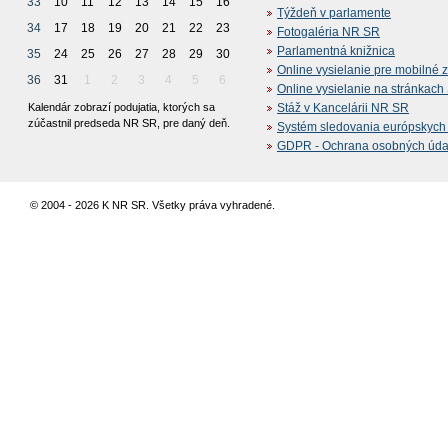
33
10
11
12
13
14
15
16
Týždeň v parlamente
34
17
18
19
20
21
22
23
Fotogaléria NR SR
Parlamentná knižnica
35
24
25
26
27
28
29
30
Online vysielanie pre mobilné 
36
31
1
2
3
4
5
6
Online vysielanie na stránkac
Kalendár zobrazí podujatia, ktorých sa
Stáž v Kancelárii NR SR
zúčastnil predseda NR SR, pre daný deň.
Systém sledovania európskych z
GDPR - Ochrana osobných údajo
© 2004 - 2026 K NR SR. Všetky práva vyhradené.