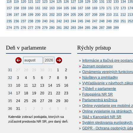
118
119
120
121
122
123
124
125
126
127
128
129
130
131
132
133
134
135
157
158
159
160
161
162
163
164
165
166
167
168
169
170
171
172
173
174
196
197
198
199
200
201
202
203
204
205
206
207
208
209
210
211
212
213
235
236
237
238
239
240
241
242
243
244
245
246
247
248
249
250
251
252
274
275
276
277
278
279
280
281
282
283
284
285
286
287
288
289
Deň v parlamente
Rýchly prístup
Informácie a tlačivá pre poslan
Zoznam poslancov
31
27
28
29
30
31
1
2
Oznámenia verejných funkcion
Návštevy a prehliadky
32
3
4
5
6
7
8
9
Vyhľadávanie v návrhoch záko
33
10
11
12
13
14
15
16
Týždeň v parlamente
34
17
18
19
20
21
22
23
Fotogaléria NR SR
Parlamentná knižnica
35
24
25
26
27
28
29
30
Online vysielanie pre mobilné 
36
31
1
2
3
4
5
6
Online vysielanie na stránkac
Kalendár zobrazí podujatia, ktorých sa
Stáž v Kancelárii NR SR
zúčastnil predseda NR SR, pre daný deň.
Systém sledovania európskych z
GDPR - Ochrana osobných údajo