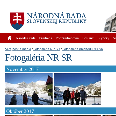
Národná rada
Predseda
Podpredsedovia
Poslanci
Výbory
S
Verejnosť a médiá
Fotogaléria NR SR
Fotogaléria predsedu NR SR
Fotogaléria NR SR
November 2017
Október 2017