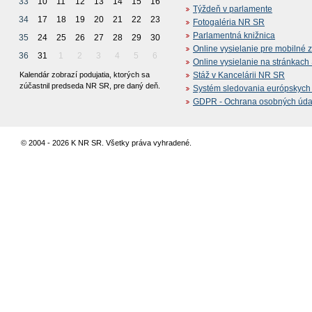
33
10
11
12
13
14
15
16
Týždeň v parlamente
34
17
18
19
20
21
22
23
Fotogaléria NR SR
Parlamentná knižnica
35
24
25
26
27
28
29
30
Online vysielanie pre mobilné 
36
31
1
2
3
4
5
6
Online vysielanie na stránkac
Kalendár zobrazí podujatia, ktorých sa
Stáž v Kancelárii NR SR
zúčastnil predseda NR SR, pre daný deň.
Systém sledovania európskych z
GDPR - Ochrana osobných údajo
© 2004 - 2026 K NR SR. Všetky práva vyhradené.