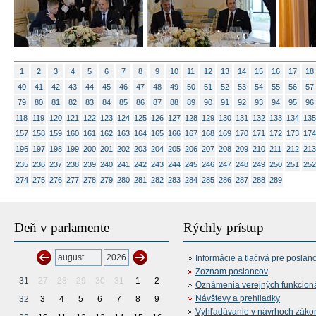
1
2
3
4
5
6
7
8
9
10
11
12
13
14
15
16
17
18
40
41
42
43
44
45
46
47
48
49
50
51
52
53
54
55
56
57
79
80
81
82
83
84
85
86
87
88
89
90
91
92
93
94
95
96
118
119
120
121
122
123
124
125
126
127
128
129
130
131
132
133
134
135
157
158
159
160
161
162
163
164
165
166
167
168
169
170
171
172
173
174
196
197
198
199
200
201
202
203
204
205
206
207
208
209
210
211
212
213
235
236
237
238
239
240
241
242
243
244
245
246
247
248
249
250
251
252
274
275
276
277
278
279
280
281
282
283
284
285
286
287
288
289
Deň v parlamente
Rýchly prístup
Informácie a tlačivá pre poslan
Zoznam poslancov
31
27
28
29
30
31
1
2
Oznámenia verejných funkcion
Návštevy a prehliadky
32
3
4
5
6
7
8
9
Vyhľadávanie v návrhoch záko