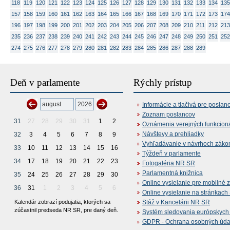
118
119
120
121
122
123
124
125
126
127
128
129
130
131
132
133
134
135
157
158
159
160
161
162
163
164
165
166
167
168
169
170
171
172
173
174
196
197
198
199
200
201
202
203
204
205
206
207
208
209
210
211
212
213
235
236
237
238
239
240
241
242
243
244
245
246
247
248
249
250
251
252
274
275
276
277
278
279
280
281
282
283
284
285
286
287
288
289
Deň v parlamente
Rýchly prístup
Informácie a tlačivá pre poslan
Zoznam poslancov
31
27
28
29
30
31
1
2
Oznámenia verejných funkcion
Návštevy a prehliadky
32
3
4
5
6
7
8
9
Vyhľadávanie v návrhoch záko
33
10
11
12
13
14
15
16
Týždeň v parlamente
34
17
18
19
20
21
22
23
Fotogaléria NR SR
Parlamentná knižnica
35
24
25
26
27
28
29
30
Online vysielanie pre mobilné 
36
31
1
2
3
4
5
6
Online vysielanie na stránkac
Kalendár zobrazí podujatia, ktorých sa
Stáž v Kancelárii NR SR
zúčastnil predseda NR SR, pre daný deň.
Systém sledovania európskych z
GDPR - Ochrana osobných údajo