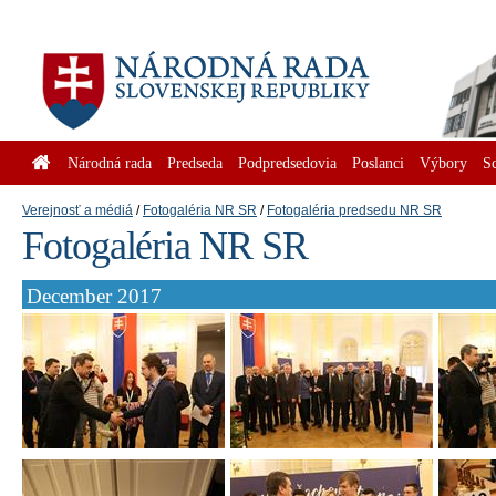
Národná rada
Predseda
Podpredsedovia
Poslanci
Výbory
S
Verejnosť a médiá
Fotogaléria NR SR
Fotogaléria predsedu NR SR
Fotogaléria NR SR
December 2017