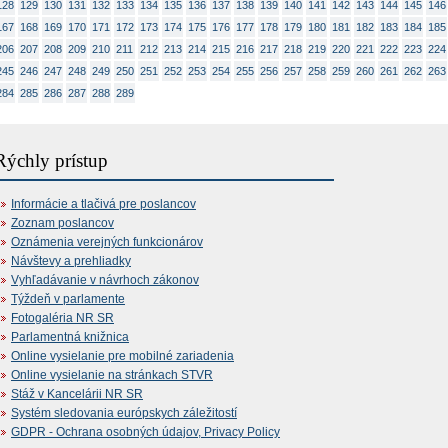
128
129
130
131
132
133
134
135
136
137
138
139
140
141
142
143
144
145
146
167
168
169
170
171
172
173
174
175
176
177
178
179
180
181
182
183
184
185
206
207
208
209
210
211
212
213
214
215
216
217
218
219
220
221
222
223
224
245
246
247
248
249
250
251
252
253
254
255
256
257
258
259
260
261
262
263
284
285
286
287
288
289
Rýchly prístup
Informácie a tlačivá pre poslancov
Zoznam poslancov
Oznámenia verejných funkcionárov
Návštevy a prehliadky
Vyhľadávanie v návrhoch zákonov
Týždeň v parlamente
Fotogaléria NR SR
Parlamentná knižnica
Online vysielanie pre mobilné zariadenia
Online vysielanie na stránkach STVR
Stáž v Kancelárii NR SR
Systém sledovania európskych záležitostí
GDPR - Ochrana osobných údajov, Privacy Policy