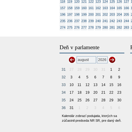
118
119
120
121
122
123
124
125
126
127
157
158
159
160
161
162
163
164
165
166
196
197
198
199
200
201
202
203
204
205
235
236
237
238
239
240
241
242
243
244
274
275
276
277
278
279
280
281
282
283
Deň v parlamente
31
27
28
29
30
31
1
2
32
3
4
5
6
7
8
9
33
10
11
12
13
14
15
16
34
17
18
19
20
21
22
23
35
24
25
26
27
28
29
30
36
31
1
2
3
4
5
6
Kalendár zobrazí podujatia, ktorých sa
zúčastnil predseda NR SR, pre daný deň.