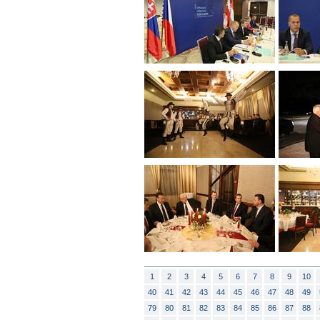
1
2
3
4
5
6
7
8
9
10
40
41
42
43
44
45
46
47
48
49
79
80
81
82
83
84
85
86
87
88