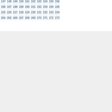
147
148
149
150
151
152
153
154
155
156
186
187
188
189
190
191
192
193
194
195
225
226
227
228
229
230
231
232
233
234
264
265
266
267
268
269
270
271
272
273