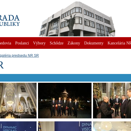
edovia
Poslanci
Výbory
Schôdze
Zákony
Dokumenty
Kancelária N
galéria predsedu NR SR
R