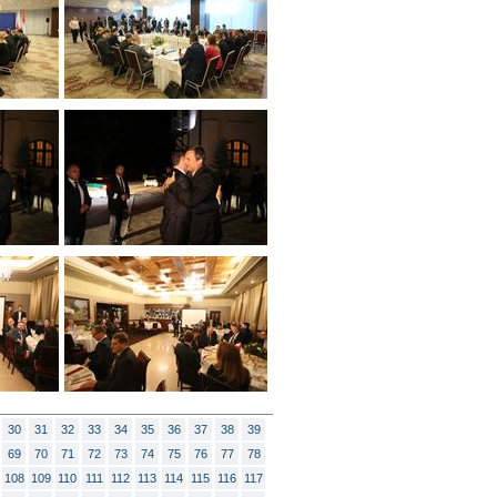
30
31
32
33
34
35
36
37
38
39
69
70
71
72
73
74
75
76
77
78
108
109
110
111
112
113
114
115
116
117