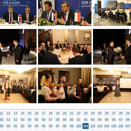
11
12
13
14
15
16
17
18
19
20
21
22
23
24
25
26
27
28
29
50
51
52
53
54
55
56
57
58
59
60
61
62
63
64
65
66
67
68
89
90
91
92
93
94
95
96
97
98
99
100
101
102
103
104
105
106
107