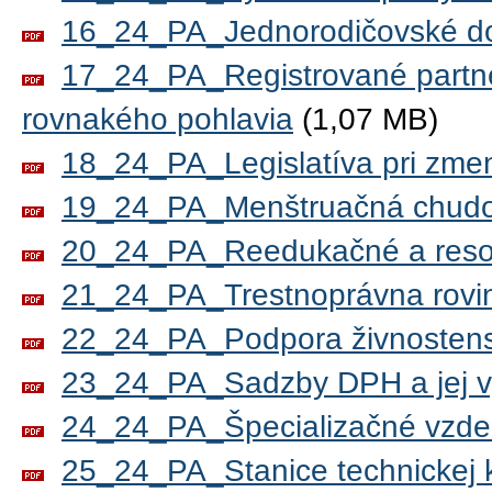
16_24_PA_Jednorodičovské d
17_24_PA_Registrované partne
rovnakého pohlavia
(1,07 MB)
18_24_PA_Legislatíva pri zme
19_24_PA_Menštruačná chud
20_24_PA_Reedukačné a resoc
21_24_PA_Trestnoprávna rovin
22_24_PA_Podpora živnostens
23_24_PA_Sadzby DPH a jej v
24_24_PA_Špecializačné vzdelá
25_24_PA_Stanice technickej k