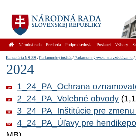
Národná rada
Predseda
Podpredsedovia
Poslanci
Výbory
S
Kancelária NR SR
Parlamentný inštitút
Parlamentný výskum a vzdelávanie
2024
1_24_PA_Ochrana oznamovat
2_24_PA_Volebné obvody
(1,
3_24_PA_Inštitúcie pre zmenu 
4_24_PA_Úľavy pre hendikepo
MB)