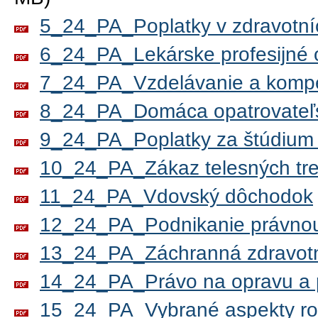
5_24_PA_Poplatky v zdravotní
6_24_PA_Lekárske profesijné 
7_24_PA_Vzdelávanie a kompet
8_24_PA_Domáca opatrovateľs
9_24_PA_Poplatky za štúdium
10_24_PA_Zákaz telesných tre
11_24_PA_Vdovský dôchodok
12_24_PA_Podnikanie právnou
13_24_PA_Záchranná zdravotn
14_24_PA_Právo na opravu a p
15_24_PA_Vybrané aspekty ro