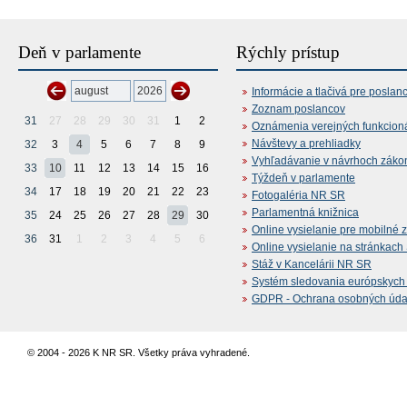
Deň v parlamente
Rýchly prístup
Informácie a tlačivá pre poslan
Zoznam poslancov
31
27
28
29
30
31
1
2
Oznámenia verejných funkcion
Návštevy a prehliadky
32
3
4
5
6
7
8
9
Vyhľadávanie v návrhoch záko
33
10
11
12
13
14
15
16
Týždeň v parlamente
34
17
18
19
20
21
22
23
Fotogaléria NR SR
Parlamentná knižnica
35
24
25
26
27
28
29
30
Online vysielanie pre mobilné 
36
31
1
2
3
4
5
6
Online vysielanie na stránkac
Stáž v Kancelárii NR SR
Systém sledovania európskych z
GDPR - Ochrana osobných údajo
© 2004 - 2026 K NR SR. Všetky práva vyhradené.