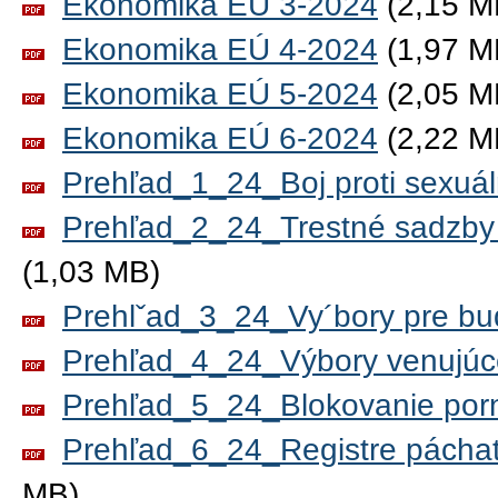
Ekonomika EÚ 3-2024
(2,15 M
Ekonomika EÚ 4-2024
(1,97 M
Ekonomika EÚ 5-2024
(2,05 M
Ekonomika EÚ 6-2024
(2,22 M
Prehľad_1_24_Boj proti sexuá
Prehľad_2_24_Trestné sadzby (
(1,03 MB)
Prehlˇad_3_24_Vy´bory pre bu
Prehľad_4_24_Výbory venujúce s
Prehľad_5_24_Blokovanie por
Prehľad_6_24_Registre páchate
MB)